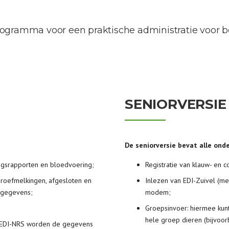
amma voor een praktische administratie voor be
SENIORVERSIE
De seniorversie bevat alle onde
ingsrapporten en bloedvoering;
Registratie van klauw- en 
, proefmelkingen, afgesloten en
Inlezen van EDI-Zuivel (me
sgegevens;
modem;
Groepsinvoer: hiermee kun
hele groep dieren (bijvoo
van EDI-NRS worden de gegevens