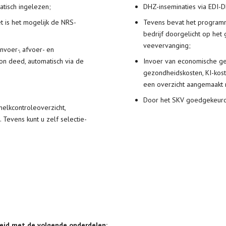
atisch ingelezen;
DHZ-inseminaties via EDI-Dh
t is het mogelijk de NRS-
Tevens bevat het programm
bedrijf doorgelicht op het
veevervanging;
nvoer-, afvoer- en
on deed, automatisch via de
Invoer van economische ge
gezondheidskosten, KI-kos
een overzicht aangemaakt 
Door het SKV goedgekeurd
melkcontroleoverzicht,
. Tevens kunt u zelf selectie-
id met de volgende onderdelen: