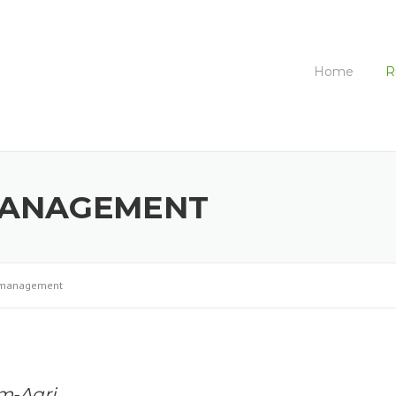
Home
R
ANAGEMENT
management
m-Agri