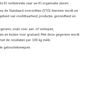
z-KI rechtstreeks naar uw KI-organisatie sturen;
a de Standaard overzichten (STO): hiermee wordt uw
 gebied van vruchtbaarheid, productie, gezondheid en
gevens, zoals voer aan- of verkopen,
ten en kosten voor grasland. Met deze gegevens wordt
met de resultaten per 100 kg melk.
e geboortebewijzen.