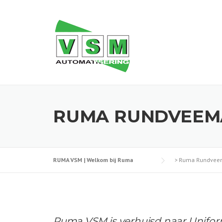
Skip
to
content
RUMA RUNDVEEM
RUMA VSM | Welkom bij Ruma
>
Ruma Rundvee
Ruma VSM is verhuisd naar Unifor